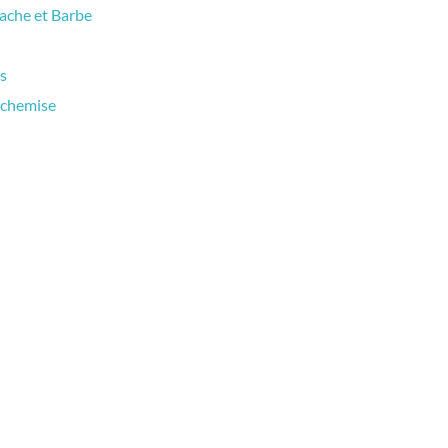
tache et Barbe
es
e chemise