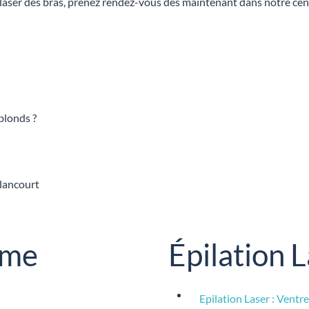
 laser des bras, prenez rendez-vous dès maintenant dans notre cen
 blonds ?
lancourt
mme
Épilation
Epilation Laser : Vent