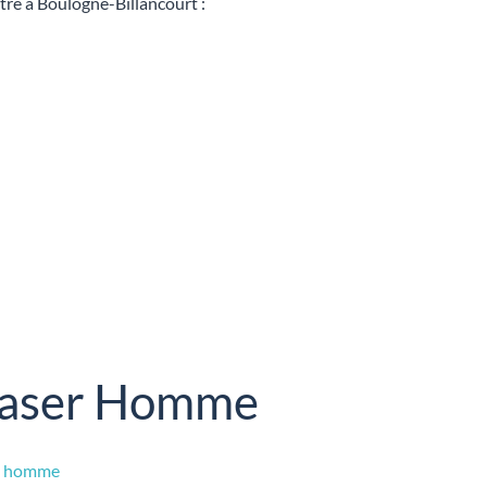
tre à Boulogne-Billancourt :
 Laser Homme
re homme