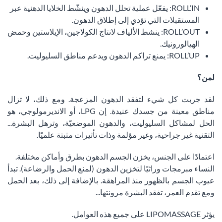
ROLL’IN: يفعّل عملية تحلل الدهون وينشّط الخلايا الدهنية عبر
المستقبلات التي تؤدي إلى إطلاق الدهون.
ROLL’OUT: ينشط الألياف لانتاج الكولاجين، الإيلاستين وحمض
الهيالورونيك.
ROLL’UP: يمنع تراكم الدهون ويدعم مناطق السليوليت.
لمن؟
لقد جربت كل شيء لتفقد الدهون المزعجة. ومع ذلك، لا تزال
مناطق معينة من جسدك عنيدة. إن LPG، أو الانديرمولوجي، هو
الحل لمشاكل السليوليت، والدهون الموضعيّة، وترهل البشرة...
التقنية غير جراحية، وغير مؤلمة وذات تأثيرات مثبتة علميًا.
اعتمادًا على الجنس، يخزن الجسم الدهون بطرق وأماكن مختلفة.
النساء مبرمجات وراثيًا لتخزين الدهون (لمنع الحمل والرضاعة). تبدأ
عيوب الجسم بالظهور منذ المراهقة. بالإضافة إلى ذلك، بعد الحمل
ومع تقدم العمر، تفقد البشرة مرونتها...
يؤثر LIPOMASSAGE على جميع هذه العوامل.