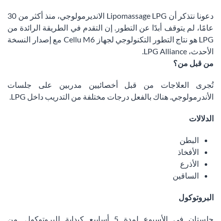
دعونا نتذكر أن Lipomassage LPG الانديرمولوجي، منذ أكثر من 30
عامًا، لم يتوقف أبدًا عن التطور. إن التقدم في الطريقة الرائدة من
LPG هو نتاج التطور التكنولوجي لجهاز Cellu M6 مع إصدار النسخة
الأحدث، LPG Alliance.
من قبل من؟
تُجرى العلاجات من قبل أخصائيين مدربين على جلسات
الأندرمولوجي. هناك بالفعل درجات مختلفة من التدريب داخل LPG.
الدلالات
البطن
الأفخاذ
الأذرع
الساقين
البروتوكول
جلستان في الأسبوع لمدة 5 أسابيع كبداية للبروتوكول. من