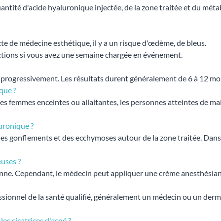
ité d'acide hyaluronique injectée, de la zone traitée et du métabo
acte de médecine esthétique, il y a un risque d'œdème, de bleus.
njections si vous avez une semaine chargée en événement.
 progressivement. Les résultats durent généralement de 6 à 12 moi
ique ?
 les femmes enceintes ou allaitantes, les personnes atteintes de 
luronique ?
des gonflements et des ecchymoses autour de la zone traitée. Dans d
euses ?
ne. Cependant, le médecin peut appliquer une crème anesthésiante 
sionnel de la santé qualifié, généralement un médecin ou un dermato
les cicatrices d'acné ?