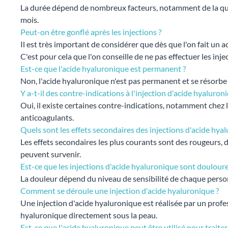
La durée dépend de nombreux facteurs, notamment de la quant
mois.
Peut-on être gonflé après les injections ?
Il est très important de considérer que dès que l'on fait un 
C'est pour cela que l'on conseille de ne pas effectuer les i
Est-ce que l'acide hyaluronique est permanent ?
Non, l'acide hyaluronique n'est pas permanent et se résorbe
Y a-t-il des contre-indications à l'injection d'acide hyaluron
Oui, il existe certaines contre-indications, notamment chez
anticoagulants.
Quels sont les effets secondaires des injections d'acide hya
Les effets secondaires les plus courants sont des rougeurs, 
peuvent survenir.
Est-ce que les injections d'acide hyaluronique sont doulour
La douleur dépend du niveau de sensibilité de chaque person
Comment se déroule une injection d'acide hyaluronique ?
Une injection d'acide hyaluronique est réalisée par un profes
hyaluronique directement sous la peau.
Est-ce que l'acide hyaluronique peut être utilisé pour traiter 