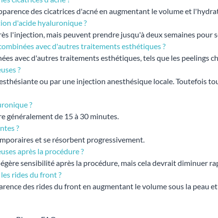
'apparence des cicatrices d'acné en augmentant le volume et l'hydra
tion d'acide hyaluronique ?
s l'injection, mais peuvent prendre jusqu'à deux semaines pour se 
 combinées avec d'autres traitements esthétiques ?
ées avec d'autres traitements esthétiques, tels que les peelings c
euses ?
nesthésiante ou par une injection anesthésique locale. Toutefois t
uronique ?
ure généralement de 15 à 30 minutes.
ntes ?
temporaires et se résorbent progressivement.
euses après la procédure ?
égère sensibilité après la procédure, mais cela devrait diminuer r
les rides du front ?
parence des rides du front en augmentant le volume sous la peau et 